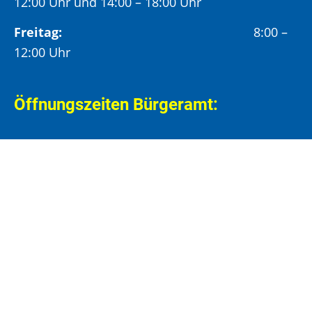
12:00 Uhr und 14:00 – 18:00 Uhr
Freitag:
8:00 –
12:00 Uhr
Öffnungszeiten Bürgeramt:
Montag und Donnerstag:
8:00 – 13:00 Uhr und
14:00 – 15:30 Uhr
Dienstag:
8:00 – 13:00 Uhr und
14:00 – 18:00 Uhr
Mittwoch:
8:00 – 13:00 Uhr
Freitag:
8:00 – 12:00 Uhr
Vormittags wird um Terminvereinbarung