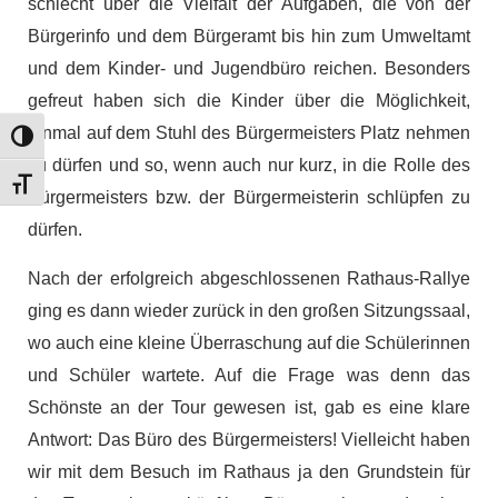
schlecht über die Vielfalt der Aufgaben, die von der
Bürgerinfo und dem Bürgeramt bis hin zum Umweltamt
und dem Kinder- und Jugendbüro reichen. Besonders
gefreut haben sich die Kinder über die Möglichkeit,
einmal auf dem Stuhl des Bürgermeisters Platz nehmen
Umschalten auf hohe Kontraste
zu dürfen und so, wenn auch nur kurz, in die Rolle des
Schrift vergrößern
Bürgermeisters bzw. der Bürgermeisterin schlüpfen zu
dürfen.
Nach der erfolgreich abgeschlossenen Rathaus-Rallye
ging es dann wieder zurück in den großen Sitzungssaal,
wo auch eine kleine Überraschung auf die Schülerinnen
und Schüler wartete. Auf die Frage was denn das
Schönste an der Tour gewesen ist, gab es eine klare
Antwort: Das Büro des Bürgermeisters! Vielleicht haben
wir mit dem Besuch im Rathaus ja den Grundstein für