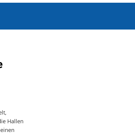
e
lt,
die Hallen
seinen