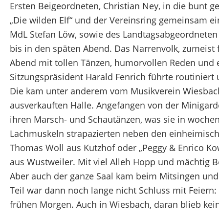
Ersten Beigeordneten, Christian Ney, in die bunt 
„Die wilden Elf“ und der Vereinsring gemeinsam ei
MdL Stefan Löw, sowie des Landtagsabgeordneten A
bis in den späten Abend. Das Narrenvolk, zumeist 
Abend mit tollen Tänzen, humorvollen Reden und e
Sitzungspräsident Harald Fenrich führte routinie
Die kam unter anderem vom Musikverein Wiesbach
ausverkauften Halle. Angefangen von der Minigarde
ihren Marsch- und Schautänzen, was sie in wochenl
Lachmuskeln strapazierten neben den einheimisch
Thomas Woll aus Kutzhof oder „Peggy & Enrico Kow
aus Wustweiler. Mit viel Alleh Hopp und mächtig B
Aber auch der ganze Saal kam beim Mitsingen und
Teil war dann noch lange nicht Schluss mit Feiern:
frühen Morgen. Auch in Wiesbach, daran blieb kein