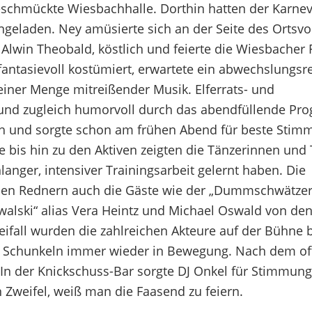
geschmückte Wiesbachhalle. Dorthin hatten der Karnev
ngeladen. Ney amüsierte sich an der Seite des Ortsvo
lwin Theobald, köstlich und feierte die Wiesbacher
fantasievoll kostümiert, erwartete ein abwechslungsr
iner Menge mitreißender Musik. Elferrats- und
rt und zugleich humorvoll durch das abendfüllende P
 und sorgte schon am frühen Abend für beste Stimm
 bis hin zu den Aktiven zeigten die Tänzerinnen und 
anger, intensiver Trainingsarbeit gelernt haben. Die
en Rednern auch die Gäste wie der „Dummschwätzer“
alski“ alias Vera Heintz und Michael Oswald von den 
eifall wurden die zahlreichen Akteure auf der Bühne 
 Schunkeln immer wieder in Bewegung. Nach dem off
 In der Knickschuss-Bar sorgte DJ Onkel für Stimmung
 Zweifel, weiß man die Faasend zu feiern.