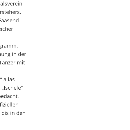
alsverein
rstehers,
 Faasend
eicher
rogramm.
ung in der
Tänzer mit
 alias
„Ischele“
bedacht.
iziellen
 bis in den