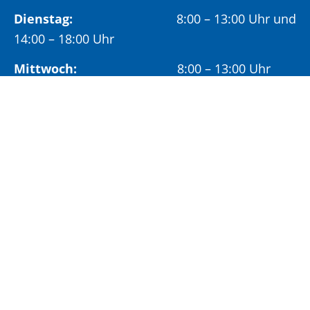
Dienstag:
8:00 – 13:00 Uhr und
14:00 – 18:00 Uhr
Mittwoch:
8:00 – 13:00 Uhr
Freitag:
8:00 – 12:00 Uhr
Vormittags wird um Terminvereinbarung
gebeten, um längere Wartezeiten zu vermeiden.
Nachmittags (ab 14:00 Uhr) ausschließlich mit
vorheriger Terminvereinbarung.
Sonderöffnungszeit:
Jeden ersten Samstag im Monat:
9:00 –
11:00 Uhr mit Terminvereinbarung
Terminvereinbarung unter: 06881/969-110