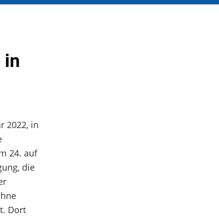
 in
r 2022, in
e
m 24. auf
gung, die
er
ohne
t. Dort