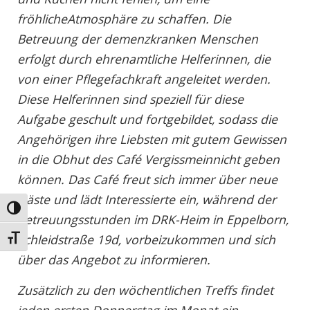
fröhlicheAtmosphäre zu schaffen. Die
Betreuung der demenzkranken Menschen
erfolgt durch ehrenamtliche Helferinnen, die
von einer Pflegefachkraft angeleitet werden.
Diese Helferinnen sind speziell für diese
Aufgabe geschult und fortgebildet, sodass die
Angehörigen ihre Liebsten mit gutem Gewissen
in die Obhut des Café Vergissmeinnicht geben
können. Das Café freut sich immer über neue
Gäste und lädt Interessierte ein, während der
Umschalten auf hohe Kontraste
Betreuungsstunden im DRK-Heim in Eppelborn,
Schleidstraße 19d, vorbeizukommen und sich
Schrift vergrößern
über das Angebot zu informieren.
Zusätzlich zu den wöchentlichen Treffs findet
jeden ersten Donnerstag im Monat ein