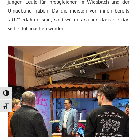
jungen Leute für Ihresgleichen in Wiesbach und der
Umgebung
haben. Da die meisten von ihnen bereits
„JUZ“-erfahren sind, sind wir uns sicher, dass sie das
sicher toll machen werden.
Umschalten auf hohe Kontraste
Schrift vergrößern