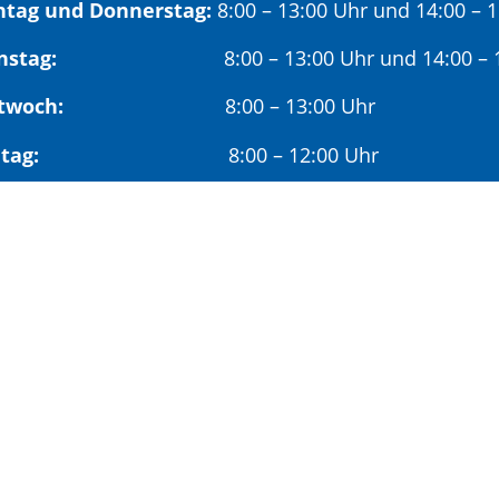
tag und Donnerstag:
8:00 – 13:00 Uhr und 14:00 – 
nstag:
8:00 – 13:00 Uhr und 14:00 – 18
twoch:
8:00 – 13:00 Uhr
reitag:
8:00 – 12:00 Uhr
mittags wird um Terminvereinbarung gebeten, um län
hmittags (ab 14:00 Uhr) ausschließlich mit vorherige
deröffnungszeit:
en ersten Samstag im Monat:
9:00 – 11:00 Uhr mi
minvereinbarung unter: 06881/969-110