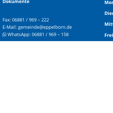
Dokumente
Mon
Die
Fax:
06881 / 969 – 222
Mit
E-Mail:
gemeinde@eppelborn.de
WhatsApp:
06881 / 969 – 158
F
Vor
Nac
Son
Jed
Ter