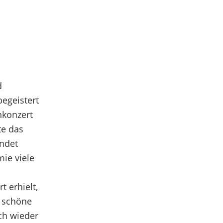
d
egeistert
nkonzert
te das
ndet
ie viele
t erhielt,
s schöne
ch wieder