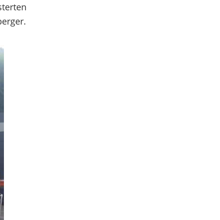
sterten
erger.