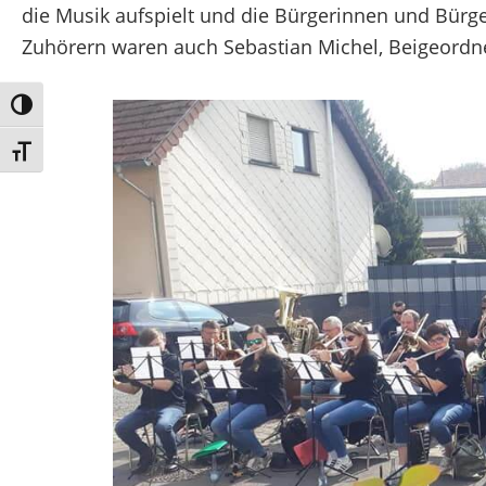
die Musik aufspielt und die Bürgerinnen und Bürger
Zuhörern waren auch Sebastian Michel, Beigeordn
Umschalten auf hohe Kontraste
Schrift vergrößern