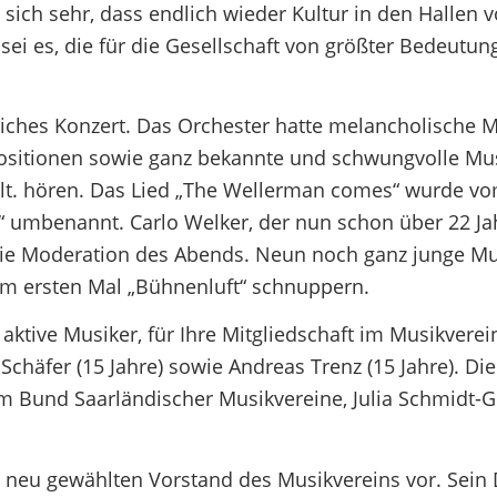
ich sehr, dass endlich wieder Kultur in den Hallen v
ei es, die für die Gesellschaft von größter Bedeutung
ches Konzert. Das Orchester hatte melancholische M
sitionen sowie ganz bekannte und schwungvolle Mu
t. hören. Das Lied „The Wellerman comes“ wurde v
 umbenannt. Carlo Welker, der nun schon über 22 Ja
t die Moderation des Abends. Neun noch ganz junge M
um ersten Mal „Bühnenluft“ schnuppern.
aktive Musiker, für Ihre Mitgliedschaft im Musikverei
Schäfer (15 Jahre) sowie Andreas Trenz (15 Jahre). Di
m Bund Saarländischer Musikvereine, Julia Schmidt-G
 neu gewählten Vorstand des Musikvereins vor. Sein