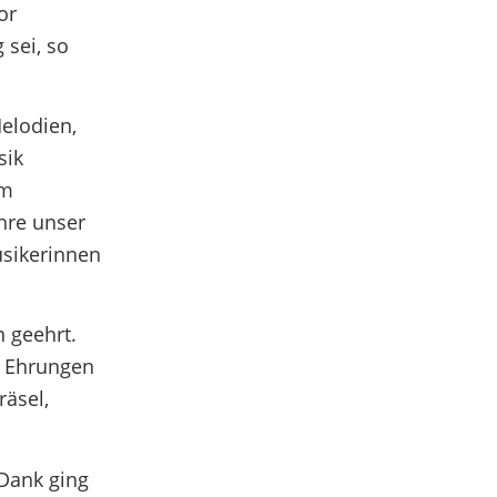
or
 sei, so
elodien,
sik
om
hre unser
usikerinnen
n geehrt.
e Ehrungen
räsel,
 Dank ging