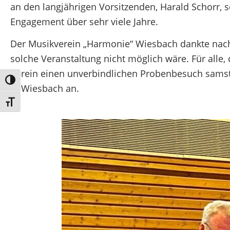
an den langjährigen Vorsitzenden, Harald Schorr, s
Engagement über sehr viele Jahre.
Der Musikverein „Harmonie“ Wiesbach dankte nach
solche Veranstaltung nicht möglich wäre. Für alle,
Verein einen unverbindlichen Probenbesuch samsta
Umschalten auf hohe Kontraste
in Wiesbach an.
Schrift vergrößern