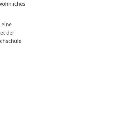
ewöhnliches
 eine
et der
achschule