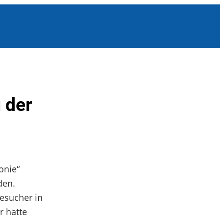
 der
onie“
den.
esucher in
r hatte