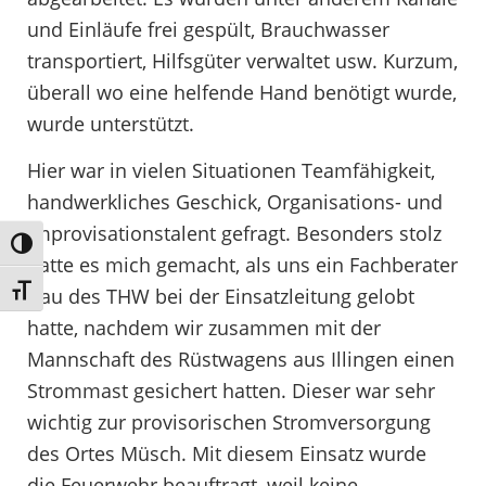
und Einläufe frei gespült, Brauchwasser
transportiert, Hilfsgüter verwaltet usw. Kurzum,
überall wo eine helfende Hand benötigt wurde,
wurde unterstützt.
Hier war in vielen Situationen Teamfähigkeit,
handwerkliches Geschick, Organisations- und
Improvisationstalent gefragt. Besonders stolz
Umschalten auf hohe Kontraste
hatte es mich gemacht, als uns ein Fachberater
Schrift vergrößern
Bau des THW bei der Einsatzleitung gelobt
hatte, nachdem wir zusammen mit der
Mannschaft des Rüstwagens aus Illingen einen
Strommast gesichert hatten. Dieser war sehr
wichtig zur provisorischen Stromversorgung
des Ortes Müsch. Mit diesem Einsatz wurde
die Feuerwehr beauftragt, weil keine