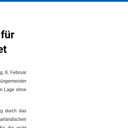
für
et
g, 6. Februar
ürgermeister
len Lage ohne
ng durch das
aarländischen
ür die nicht