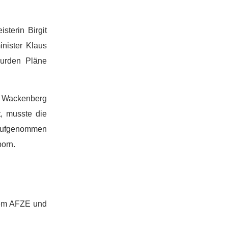
terin Birgit
nister Klaus
wurden Pläne
m Wackenberg
, musste die
 aufgenommen
born.
dem AFZE und