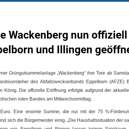
 Wackenberg nun offiziell 
lborn und Illingen geöffn
borner Grüngutsammelanlage „Wackenberg“ ihre Tore ab Samsta
rbandsvorsteher des Abfallzweckverbands Eppelborn (AFZE) B
n König. Die offizielle Eröffnung erfolgte aufgrund der aktuel
lischen roten Bandes am Mittwochvormittag.
0 Euro. Eine enorme Summe, die nur mit der 75 %-Förderu
nd sich die Bürgermeister einig. „Die Haushaltssituation der s
n wie Eppelborn und Illingen lassen keinen Spielraum f