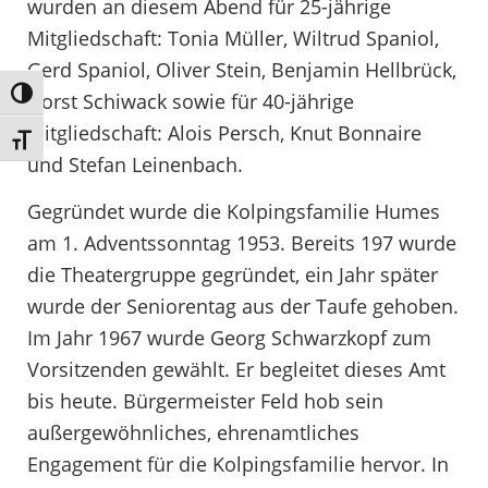
wurden an diesem Abend für 25-jährige
Mitgliedschaft: Tonia Müller, Wiltrud Spaniol,
Gerd Spaniol, Oliver Stein, Benjamin Hellbrück,
Umschalten auf hohe Kontraste
Horst Schiwack sowie für 40-jährige
Mitgliedschaft: Alois Persch, Knut Bonnaire
Schrift vergrößern
und Stefan Leinenbach.
Gegründet wurde die Kolpingsfamilie Humes
am 1. Adventssonntag 1953. Bereits 197 wurde
die Theatergruppe gegründet, ein Jahr später
wurde der Seniorentag aus der Taufe gehoben.
Im Jahr 1967 wurde Georg Schwarzkopf zum
Vorsitzenden gewählt. Er begleitet dieses Amt
bis heute. Bürgermeister Feld hob sein
außergewöhnliches, ehrenamtliches
Engagement für die Kolpingsfamilie hervor. In