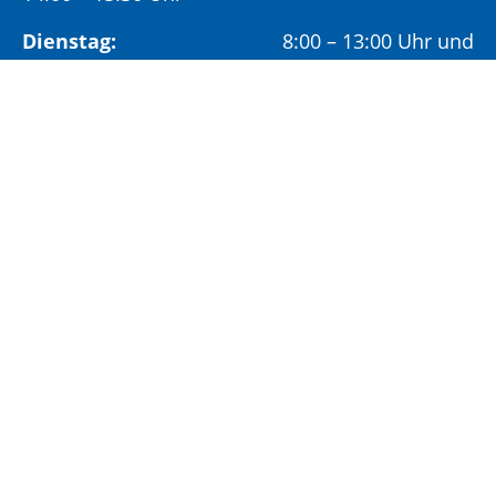
Dienstag:
8:00 – 13:00 Uhr und
14:00 – 18:00 Uhr
Mittwoch:
8:00 – 13:00 Uhr
Freitag:
8:00 – 12:00 Uhr
Vormittags wird um Terminvereinbarung
gebeten, um längere Wartezeiten zu vermeiden.
Nachmittags (ab 14:00 Uhr) ausschließlich mit
vorheriger Terminvereinbarung.
Sonderöffnungszeit:
Jeden ersten Samstag im Monat:
9:00 –
11:00 Uhr mit Terminvereinbarung