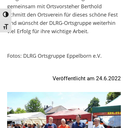
gemeinsam mit Ortsvorsteher Berthold
Schmitt den Ortsverein für dieses schöne Fest
Umschalten auf hohe Kontraste
und wünscht der DLRG-Ortsgruppe weiterhin
Schrift vergrößern
viel Erfolg für ihre wichtige Arbeit.
Fotos: DLRG Ortsgruppe Eppelborn e.V.
Veröffentlicht am 24.6.2022