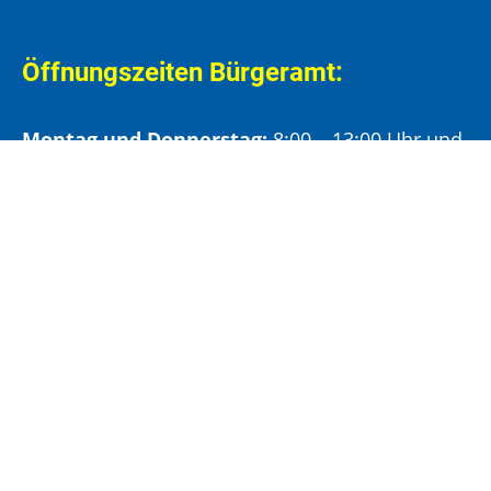
Öffnungszeiten Bürgeramt:
Montag und Donnerstag:
8:00 – 13:00 Uhr und
14:00 – 15:30 Uhr
Dienstag:
8:00 – 13:00 Uhr und
14:00 – 18:00 Uhr
Mittwoch:
8:00 – 13:00 Uhr
Freitag:
8:00 – 12:00 Uhr
Vormittags wird um Terminvereinbarung
gebeten, um längere Wartezeiten zu vermeiden.
Nachmittags (ab 14:00 Uhr) ausschließlich mit