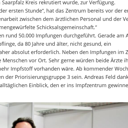
aarpfalz Kreis rekrutiert wurde, zur Verfügung.
er ersten Stunde“, hat das Zentrum bereits vor der e
narbeit zwischen dem ärztlichen Personal und der V
ammengewürfelte Schicksalsgemeinschaft.“
en rund 50.000 Impfungen durchgeführt. Gerade am 
flinge, da 80 Jahre und älter, nicht gesund, ein
aher absolut erforderlich. Neben den Impfungen im 
 Menschen vor Ort. Sehr gerne würden beide Ärzte i
 mehr Impfstoff vorhanden wäre. Ab kommender Woche
en der Priorisierungsgruppe 3 sein. Andreas Feld dank
lltäglichen Einblick, den er ins Impfzentrum gewinne