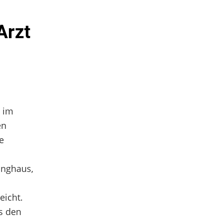
Arzt
 im
en
e
inghaus,
eicht.
s den