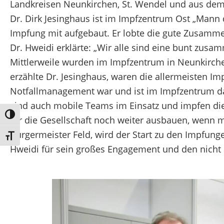
Landkreisen Neunkirchen, St. Wendel und aus dem S
Dr. Dirk Jesinghaus ist im Impfzentrum Ost „Mann d
Impfung mit aufgebaut. Er lobte die gute Zusamme
Dr. Hweidi erklärte: „Wir alle sind eine bunt zus
Mittlerweile wurden im Impfzentrum in Neunkirch
erzählte Dr. Jesinghaus, waren die allermeisten Imp
Notfallmanagement war und ist im Impfzentrum d
sind auch mobile Teams im Einsatz und impfen die
Umschalten auf hohe Kontraste
für die Gesellschaft noch weiter ausbauen, wenn
Bürgermeister Feld, wird der Start zu den Impfung
Schrift vergrößern
Hweidi für sein großes Engagement und den nicht a