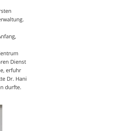
rsten
erwaltung.
Anfang,
Zentrum
hren Dienst
, erfuhr
te Dr. Hani
n durfte.