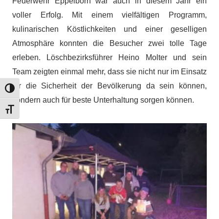
Feuerwehr Eppelborn war auch in diesem Jahr ein
voller Erfolg. Mit einem vielfältigen Programm,
kulinarischen Köstlichkeiten und einer geselligen
Atmosphäre konnten die Besucher zwei tolle Tage
erleben. Löschbezirksführer Heino Molter und sein
Team zeigten einmal mehr, dass sie nicht nur im Einsatz
für die Sicherheit der Bevölkerung da sein können,
Umschalten auf hohe Kontraste
sondern auch für beste Unterhaltung sorgen können.
Schrift vergrößern