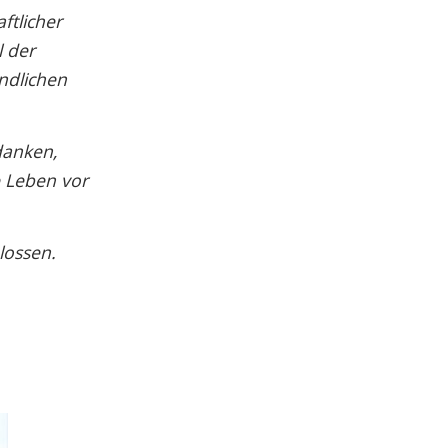
ftlicher
 der
ndlichen
danken,
e Leben vor
lossen.