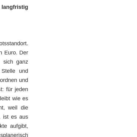
angfristig
otsstandort.
n Euro. Der
n sich ganz
 Stelle und
uordnen und
: für jeden
eibt wie es
t, weil die
 ist es aus
te aufgibt,
planerisch