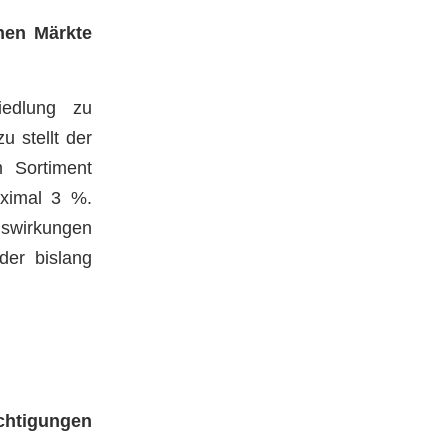
nen Märkte
iedlung zu
u stellt der
 Sortiment
ximal 3 %.
uswirkungen
der bislang
chtigungen