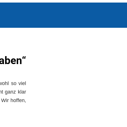
raben“
ohl so viel
t ganz klar
 Wir hoffen,