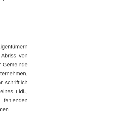
Eigentümern
 Abriss von
er Gemeinde
nternehmen,
schriftlich
ines Lidl-,
 fehlenden
mmen.