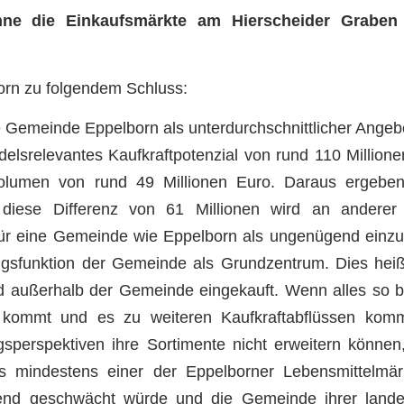
e die Einkaufsmärkte am Hierscheider Graben l
rn zu folgendem Schluss:
ie Gemeinde Eppelborn als unterdurchschnittlicher Angeb
elsrelevantes Kaufkraftpotenzial von rund 110 Millione
volumen von rund 49 Millionen Euro. Daraus ergebe
n diese Differenz von 61 Millionen wird an anderer
ür eine Gemeinde wie Eppelborn als ungenügend einz
ngsfunktion der Gemeinde als Grundzentrum. Dies heißt
rd außerhalb der Gemeinde eingekauft. Wenn alles so bl
n kommt und es zu weiteren Kaufkraftabflüssen komm
sperspektiven ihre Sortimente nicht erweitern können,
s mindestens einer der Eppelborner Lebensmittelmärk
nd geschwächt würde und die Gemeinde ihrer landes