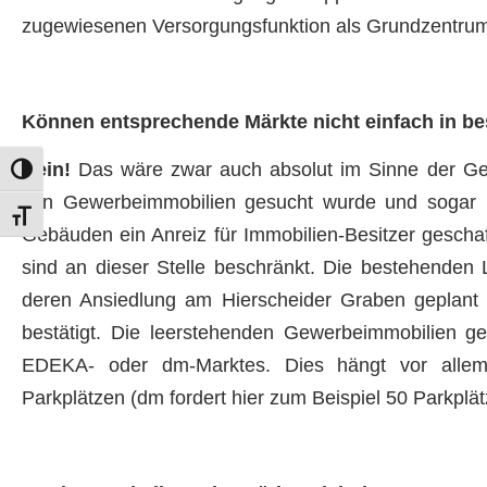
zugewiesenen Versorgungsfunktion als Grundzentrum a
Können entsprechende Märkte nicht einfach in b
Nein!
Das wäre zwar auch absolut im Sinne der G
Umschalten auf hohe Kontraste
von Gewerbeimmobilien gesucht wurde und sogar 
Schrift vergrößern
Gebäuden ein Anreiz für Immobilien-Besitzer gescha
sind an dieser Stelle beschränkt. Die bestehende
deren Ansiedlung am Hierscheider Graben geplant i
bestätigt. Die leerstehenden Gewerbeimmobilien g
EDEKA- oder dm-Marktes. Dies hängt vor allem 
Parkplätzen (dm fordert hier zum Beispiel 50 Parkplä