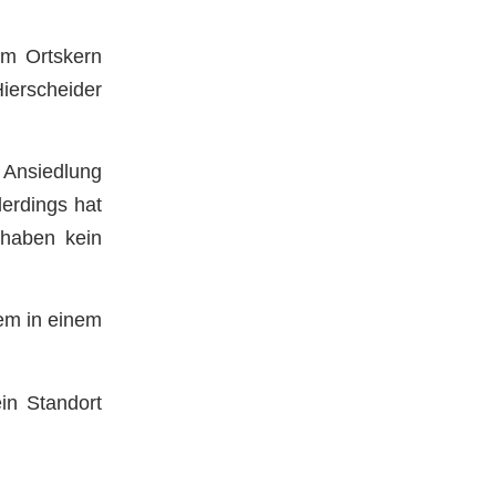
im Ortskern
ierscheider
 Ansiedlung
lerdings hat
 haben kein
em in einem
in Standort