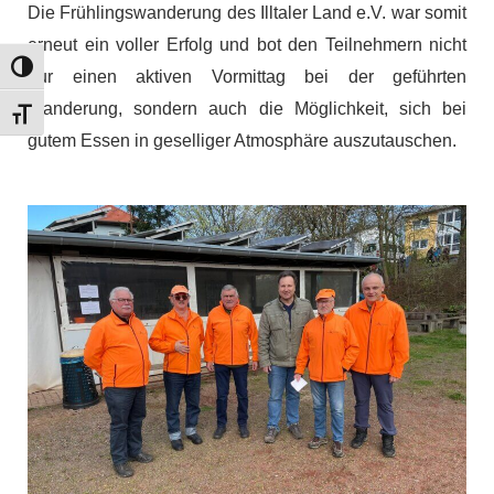
Die Frühlingswanderung des Illtaler Land e.V. war somit
erneut ein voller Erfolg und bot den Teilnehmern nicht
Umschalten auf hohe Kontraste
nur einen aktiven Vormittag bei der geführten
Wanderung, sondern auch die Möglichkeit, sich bei
Schrift vergrößern
gutem Essen in geselliger Atmosphäre auszutauschen.