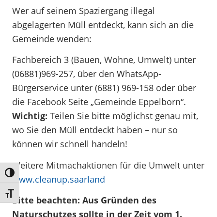
Wer auf seinem Spaziergang illegal
abgelagerten Müll entdeckt, kann sich an die
Gemeinde wenden:
Fachbereich 3 (Bauen, Wohne, Umwelt) unter
(06881)969-257, über den WhatsApp-
Bürgerservice unter (6881) 969-158 oder über
die Facebook Seite „Gemeinde Eppelborn“.
Wichtig:
Teilen Sie bitte möglichst genau mit,
wo Sie den Müll entdeckt haben – nur so
können wir schnell handeln!
Weitere Mitmachaktionen für die Umwelt unter
Umschalten auf hohe Kontraste
www.cleanup.saarland
Schrift vergrößern
Bitte beachten
: Aus Gründen des
Naturschutzes sollte in der Zeit vom 1.