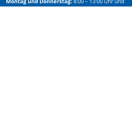
Montag und Donnerstag:
8:00 – 13:00 Uhr und
14:00 – 15:30 Uhr
Dienstag:
8:00 – 13:00 Uhr und
14:00 – 18:00 Uhr
Mittwoch:
8:00 – 13:00 Uhr
Freitag:
8:00 – 12:00 Uhr
Vormittags wird um Terminvereinbarung
gebeten, um längere Wartezeiten zu vermeiden.
Nachmittags (ab 14:00 Uhr) ausschließlich mit
vorheriger Terminvereinbarung.
Sonderöffnungszeit:
Jeden ersten Samstag im Monat:
9:00 –