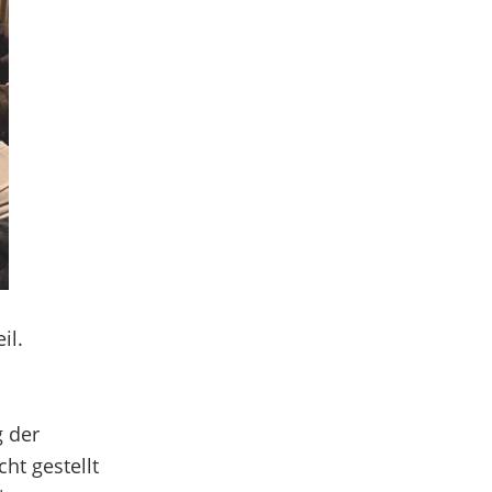
il.
g der
ht gestellt