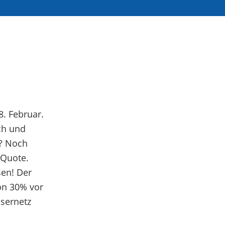
. Februar.
ch und
n? Noch
 Quote.
sen
! Der
von 30% vor
asernetz