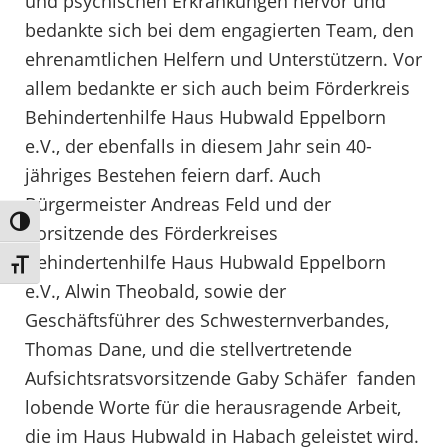
und psychischen Erkrankungen hervor und
bedankte sich bei dem engagierten Team, den
ehrenamtlichen Helfern und Unterstützern. Vor
allem bedankte er sich auch beim Förderkreis
Behindertenhilfe Haus Hubwald Eppelborn
e.V., der ebenfalls in diesem Jahr sein 40-
jähriges Bestehen feiern darf. Auch
Bürgermeister Andreas Feld und der
Umschalten auf hohe Kontraste
Vorsitzende des Förderkreises
Behindertenhilfe Haus Hubwald Eppelborn
Schrift vergrößern
e.V., Alwin Theobald, sowie der
Geschäftsführer des Schwesternverbandes,
Thomas Dane, und die stellvertretende
Aufsichtsratsvorsitzende Gaby Schäfer fanden
lobende Worte für die herausragende Arbeit,
die im Haus Hubwald in Habach geleistet wird.