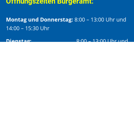
Öffnungszeiten Bürgeramt:
Montag und Donnerstag:
8:00 – 13:00 Uhr und
14:00 – 15:30 Uhr
Dienstag:
8:00 – 13:00 Uhr und
14:00 – 18:00 Uhr
Mittwoch:
8:00 – 13:00 Uhr
Freitag:
8:00 – 12:00 Uhr
Vormittags wird um Terminvereinbarung
gebeten, um längere Wartezeiten zu vermeiden.
Nachmittags (ab 14:00 Uhr) ausschließlich mit
vorheriger Terminvereinbarung.
Sonderöffnungszeit: