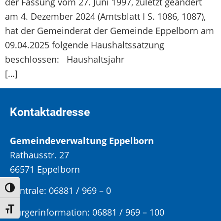
der Fassung vom 27. Juni 1997, zuletzt geändert
am 4. Dezember 2024 (Amtsblatt I S. 1086, 1087),
hat der Gemeinderat der Gemeinde Eppelborn am
09.04.2025 folgende Haushaltssatzung
beschlossen: Haushaltsjahr
[…]
Kontaktadresse
Gemeindeverwaltung Eppelborn
Rathausstr. 27
66571 Eppelborn
Zentrale: 06881 / 969 – 0
Umschalten auf hohe Kontraste
Schrift vergrößern
Bürgerinformation:
06881 / 969 – 100