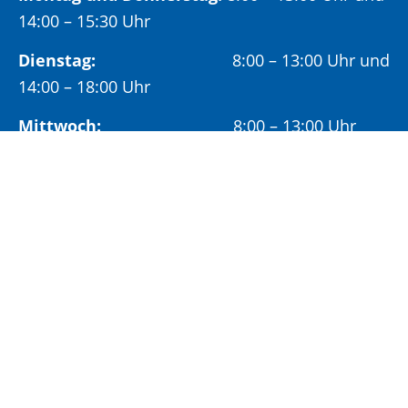
14:00 – 15:30 Uhr
Dienstag:
8:00 – 13:00 Uhr und
14:00 – 18:00 Uhr
Mittwoch:
8:00 – 13:00 Uhr
Freitag:
8:00 – 12:00 Uhr
Vormittags wird um Terminvereinbarung
gebeten, um längere Wartezeiten zu vermeiden.
Nachmittags (ab 14:00 Uhr) ausschließlich mit
vorheriger Terminvereinbarung.
Sonderöffnungszeit:
Jeden ersten Samstag im Monat:
9:00 –
11:00 Uhr mit Terminvereinbarung