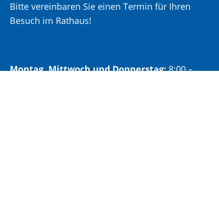
Bitte vereinbaren Sie einen Termin für Ihren
Besuch im Rathaus!
Montag, Mittwoch und Donnerstag:
8:00 –
12:00 Uhr und 14:00 – 15:30 Uhr
Dienstag:
8:00 –
12:00 Uhr und 14:00 – 18:00 Uhr
Freitag:
8:00 –
12:00 Uhr
Öffnungszeiten Bürgeramt: