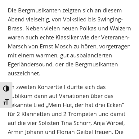
Die Bergmusikanten zeigten sich an diesem
Abend vielseitig, von Volkslied bis Swinging-
Brass. Neben vielen neuen Polkas und Walzern
waren auch echte Klassiker wie der Veteranen-
Marsch von Ernst Mosch zu hören, vorgetragen
mit einem warmen, gut ausbalancierten
Egerländersound, der die Bergmusikanten
auszeichnet.
Im zweiten Konzertteil durfte sich das
Umschalten auf hohe Kontraste
Publikum dann auf Variationen über das
Schrift vergrößern
bekannte Lied „Mein Hut, der hat drei Ecken“
für 2 Klarinetten und 2 Trompeten und damit
auf die vier Solisten Tina Schorr, Anja Wirbel,
Armin Johann und Florian Geibel freuen. Die