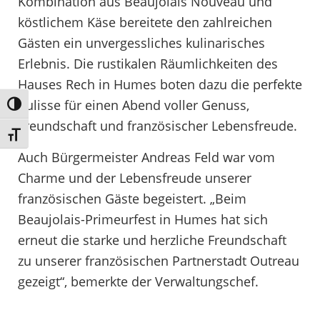
Kombination aus Beaujolais Nouveau und
köstlichem Käse bereitete den zahlreichen
Gästen ein unvergessliches kulinarisches
Erlebnis. Die rustikalen Räumlichkeiten des
Hauses Rech in Humes boten dazu die perfekte
Kulisse für einen Abend voller Genuss,
Umschalten auf hohe Kontraste
Freundschaft und französischer Lebensfreude.
Schrift vergrößern
Auch Bürgermeister Andreas Feld war vom
Charme und der Lebensfreude unserer
französischen Gäste begeistert. „Beim
Beaujolais-Primeurfest in Humes hat sich
erneut die starke und herzliche Freundschaft
zu unserer französischen Partnerstadt Outreau
gezeigt“, bemerkte der Verwaltungschef.