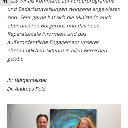
dass wir als Kommune auf Förderprogramme
Schrift vergrößern
und Bedarfszuweisungen zwingend angewiesen
sind. Sehr gerne hat sich die Ministerin auch
über unseren Bürgerbus und das neue
Reparaturcafé informiert und das
außerordentliche Engagement unserer
ehrenamtlichen Akteure in allen Bereichen
gelobt.
Ihr Bürgermeister
Dr. Andreas Feld