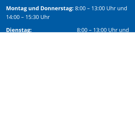
Montag und Donnerstag:
8:00 – 13:00 Uhr und
14:00 – 15:30 Uhr
Dienstag:
8:00 – 13:00 Uhr und
14:00 – 18:00 Uhr
Mittwoch:
8:00 – 13:00 Uhr
Freitag:
8:00 – 12:00 Uhr
Vormittags wird um Terminvereinbarung
gebeten, um längere Wartezeiten zu vermeiden.
Nachmittags (ab 14:00 Uhr) ausschließlich mit
vorheriger Terminvereinbarung.
Sonderöffnungszeit:
Jeden ersten Samstag im Monat:
9:00 –