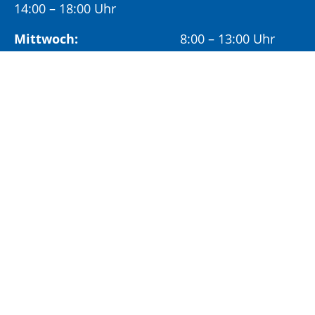
14:00 – 18:00 Uhr
Mittwoch:
8:00 – 13:00 Uhr
Freitag:
8:00 – 12:00 Uhr
Vormittags wird um Terminvereinbarung
gebeten, um längere Wartezeiten zu vermeiden.
Nachmittags (ab 14:00 Uhr) ausschließlich mit
vorheriger Terminvereinbarung.
Sonderöffnungszeit:
Jeden ersten Samstag im Monat:
9:00 –
11:00 Uhr mit Terminvereinbarung
Terminvereinbarung unter: 06881/969-110