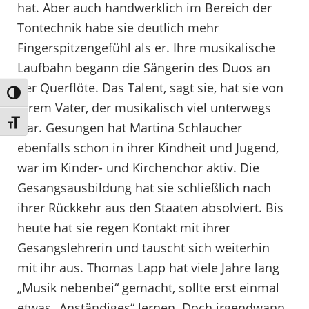
hat. Aber auch handwerklich im Bereich der
Tontechnik habe sie deutlich mehr
Fingerspitzengefühl als er. Ihre musikalische
Laufbahn begann die Sängerin des Duos an
der Querflöte. Das Talent, sagt sie, hat sie von
Umschalten auf hohe Kontraste
ihrem Vater, der musikalisch viel unterwegs
Schrift vergrößern
war. Gesungen hat Martina Schlaucher
ebenfalls schon in ihrer Kindheit und Jugend,
war im Kinder- und Kirchenchor aktiv. Die
Gesangsausbildung hat sie schließlich nach
ihrer Rückkehr aus den Staaten absolviert. Bis
heute hat sie regen Kontakt mit ihrer
Gesangslehrerin und tauscht sich weiterhin
mit ihr aus. Thomas Lapp hat viele Jahre lang
„Musik nebenbei“ gemacht, sollte erst einmal
etwas „Anständiges“ lernen. Doch irgendwann