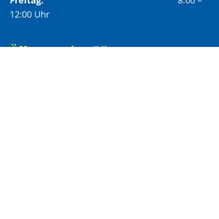
Freitag:
8:00 –
12:00 Uhr
Öffnungszeiten Bürgeramt:
Montag und Donnerstag:
8:00 – 13:00 Uhr und
14:00 – 15:30 Uhr
Dienstag:
8:00 – 13:00 Uhr und
14:00 – 18:00 Uhr
Mittwoch:
8:00 – 13:00 Uhr
Freitag:
8:00 – 12:00 Uhr
Vormittags wird um Terminvereinbarung
gebeten, um längere Wartezeiten zu vermeiden.