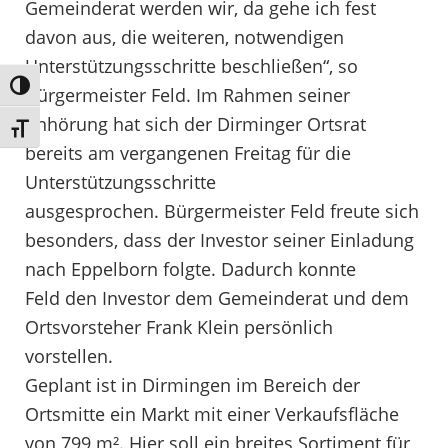
Gemeinderat werden wir, da gehe ich fest
davon aus, die weiteren, notwendigen
Unterstützungsschritte beschließen“, so
Umschalten auf hohe Kontraste
Bürgermeister Feld. Im Rahmen seiner
Anhörung hat sich der Dirminger Ortsrat
Schrift vergrößern
bereits am vergangenen Freitag für die
Unterstützungsschritte
ausgesprochen. Bürgermeister Feld freute sich
besonders, dass der Investor seiner Einladung
nach Eppelborn folgte. Dadurch konnte
Feld den Investor dem Gemeinderat und dem
Ortsvorsteher Frank Klein persönlich
vorstellen.
Geplant ist in Dirmingen im Bereich der
Ortsmitte ein Markt mit einer Verkaufsfläche
von 799 m². Hier soll ein breites Sortiment für