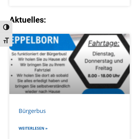
Aktuelles:
Umschalten auf hohe Kontraste
Schrift vergrößern
Bürgerbus
WEITERLESEN »