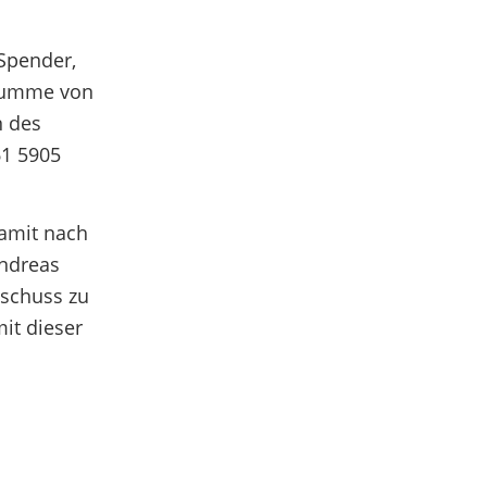
Spender,
 Summe von
n des
61 5905
damit nach
Andreas
uschuss zu
it dieser