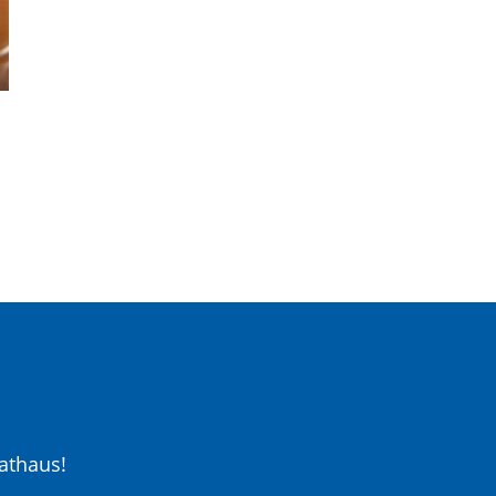
athaus!