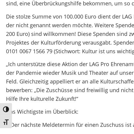
sind, eine Überbrückungshilfe bekommen, um so d
Die stolze Summe von 100.000 Euro dient der LAG
der nicht genannt werden möchte. Weitere Spend
200 Euro) sind willkommen! Diese Spenden sind 
Projektes der Kulturförderung verausgabt. Spende
0101 0067 1566 79 (Stichwort: Kultur ist uns wichtig
„Ich unterstütze diese Aktion der LAG Pro Ehrenamt
der Pandemie wieder Musik und Theater auf unsere
Feld. Gleichzeitig appelliert er an alle Kultursch
bewerben: „Die Zuschüsse sind freiwillig und nicht
Hilfe Ihre kulturelle Zukunft!“
Umschalten auf hohe Kontraste
Das Wichtigste im Überblick:
Schrift vergrößern
· Der nächste Meldetermin für einen Zuschuss ist