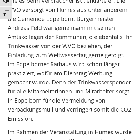
ehe es beim Verbraucher ist“, erklärte er. Die
Umschalten auf hohe Kontraste
WVO versorgt von Humes aus unter anderem
Schrift vergrößern
die Gemeinde Eppelborn. Bürgermeister
Andreas Feld war gemeinsam mit seinen
Amtskollegen der Kommunen, die ebenfalls ihr
Trinkwasser von der WVO beziehen, der
Einladung zum Weltwassertag gerne gefolgt.
Im Eppelborner Rathaus wird schon längst
praktiziert, wofür am Dienstag Werbung
gemacht wurde. Denn der Trinkwasserspender
für alle Mitarbeiterinnen und Mitarbeiter sorgt
in Eppelborn für die Vermeidung von
Verpackungsmüll und verringert somit die CO2
Emission.
Im Rahmen der Veranstaltung in Humes wurde