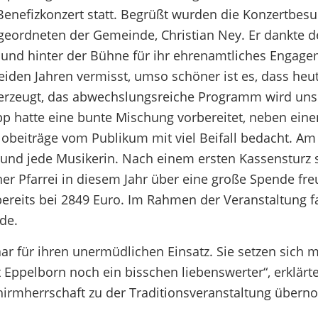
 Benefizkonzert statt. Begrüßt wurden die Konzertbes
geordneten der Gemeinde, Christian Ney. Er dankte 
 und hinter der Bühne für ihr ehrenamtliches Engage
iden Jahren vermisst, umso schöner ist es, dass heut
berzeugt, das abwechslungsreiche Programm wird uns
opp hatte eine bunte Mischung vorbereitet, neben eine
lobeiträge vom Publikum mit viel Beifall bedacht. A
und jede Musikerin. Nach einem ersten Kassensturz st
r Pfarrei in diesem Jahr über eine große Spende fre
bereits bei 2849 Euro. Im Rahmen der Veranstaltung 
de.
r für ihren unermüdlichen Einsatz. Sie setzen sich mi
ppelborn noch ein bisschen liebenswerter“, erklärte
chirmherrschaft zu der Traditionsveranstaltung übe