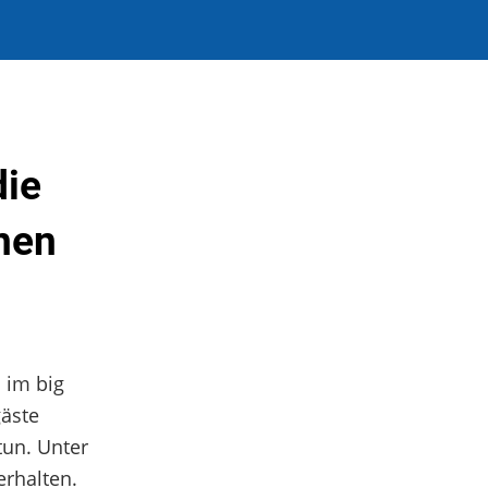
die
nen
 im big
gäste
tun. Unter
erhalten.