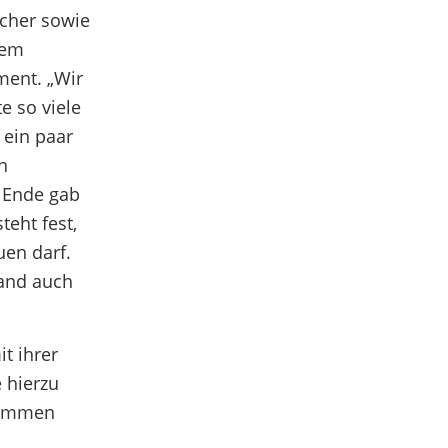
ucher sowie
dem
ment. „Wir
e so viele
 ein paar
n
m Ende gab
eht fest,
uen darf.
fand auch
t ihrer
 hierzu
rnommen