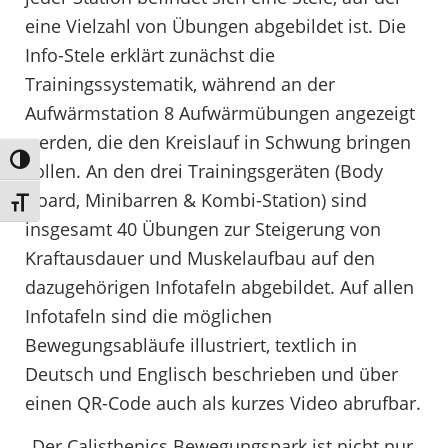
eine Vielzahl von Übungen abgebildet ist. Die
Info-Stele erklärt zunächst die
Trainingssystematik, während an der
Aufwärmstation 8 Aufwärmübungen angezeigt
werden, die den Kreislauf in Schwung bringen
Umschalten auf hohe Kontraste
sollen. An den drei Trainingsgeräten (Body
Board, Minibarren & Kombi-Station) sind
Schrift vergrößern
insgesamt 40 Übungen zur Steigerung von
Kraftausdauer und Muskelaufbau auf den
dazugehörigen Infotafeln abgebildet. Auf allen
Infotafeln sind die möglichen
Bewegungsabläufe illustriert, textlich in
Deutsch und Englisch beschrieben und über
einen QR-Code auch als kurzes Video abrufbar.
„Der Calisthenics Bewegungspark ist nicht nur