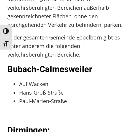
verkehrsberuhigten Bereichen außerhalb
gekennzeichneter Flächen, ohne den
durchgehenden Verkehr zu behindern, parken.
Umschalten auf hohe Kontraste
In der gesamten Gemeinde Eppelborn gibt es
Schrift vergrößern
unter anderem die folgenden
verkehrsberuhigten Bereiche:
Bubach-Calmesweiler
Auf Wacken
Hans-Groß-Straße
Paul-Marien-Straße
Dirmingen: