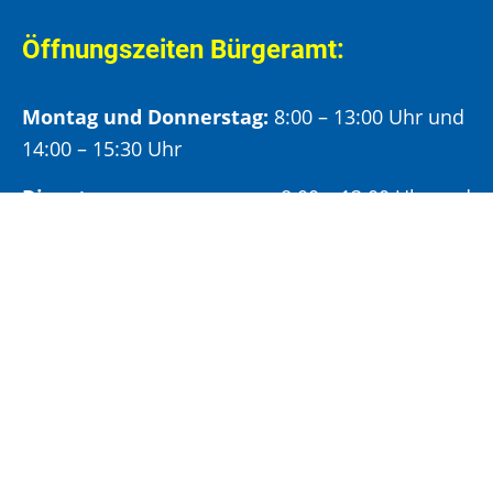
Öffnungszeiten Bürgeramt:
Montag und Donnerstag:
8:00 – 13:00 Uhr und
14:00 – 15:30 Uhr
Dienstag:
8:00 – 13:00 Uhr und
14:00 – 18:00 Uhr
Mittwoch:
8:00 – 13:00 Uhr
Freitag:
8:00 – 12:00 Uhr
Vormittags wird um Terminvereinbarung
gebeten, um längere Wartezeiten zu vermeiden.
Nachmittags (ab 14:00 Uhr) ausschließlich mit
vorheriger Terminvereinbarung.