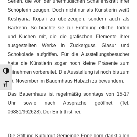
Serien, die von der unermüdlichen Schaffenskraft ihrer
Schöpferin zeugen. Doch nicht nur als Künstlerin weiß
Keshyana Kopali zu überzeugen, sondern auch als
Bäckerin. So brachte sie zur Eröffnung etliche Torten
und Kuchen mit, die die grafischen Elemente ihrer
ausgestellten Werke in Zuckerguss, Glasur und
Schokolade aufgriffen. Für die Ausstellungsbesucher
hatte die Künstlerin sogar noch kleine Präsente zum
Umschalten auf hohe Kontraste
Mitnehmen vorbereitet. Die Ausstellung ist noch bis zum
05. November im Bauernhaus Habach zu bewundern.
Schrift vergrößern
Das Bauernhaus ist regelmäßig sonntags von 15-17
Uhr sowie nach Absprache geöffnet (Tel.
06881/962628). Der Eintritt ist frei.
Die Stiftung Kulturgut Gemeinde Eppelborn dankt allen