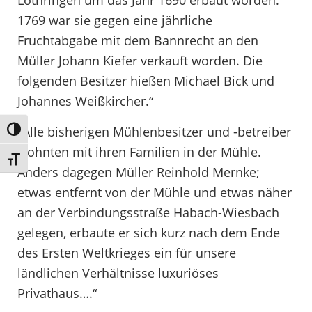
Lothringen um das Jahr 1690 erbaut worden.
1769 war sie gegen eine jährliche
Fruchtabgabe mit dem Bannrecht an den
Müller Johann Kiefer verkauft worden. Die
folgenden Besitzer hießen Michael Bick und
Johannes Weißkircher.“
„Alle bisherigen Mühlenbesitzer und -betreiber
Umschalten auf hohe Kontraste
wohnten mit ihren Familien in der Mühle.
Schrift vergrößern
Anders dagegen Müller Reinhold Mernke;
etwas entfernt von der Mühle und etwas näher
an der Verbindungsstraße Habach-Wiesbach
gelegen, erbaute er sich kurz nach dem Ende
des Ersten Weltkrieges ein für unsere
ländlichen Verhältnisse luxuriöses
Privathaus….“