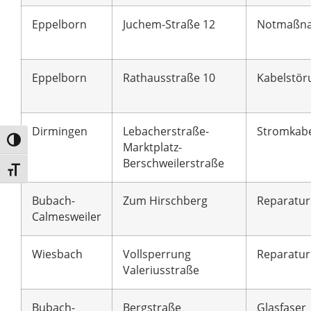
Eppelborn
Juchem-Straße 12
Notmaßn
Eppelborn
Rathausstraße 10
Kabelstör
Dirmingen
Lebacherstraße-
Stromkab
Umschalten auf hohe Kontraste
Marktplatz-
Berschweilerstraße
Schrift vergrößern
Bubach-
Zum Hirschberg
Reparatur
Calmesweiler
Wiesbach
Vollsperrung
Reparatur
Valeriusstraße
Bubach-
Bergstraße
Glasfaser