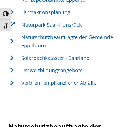
Lärmaktionsplanung
Umschalten auf hohe Kontraste
Naturpark Saar-Hunsrück
Schrift vergrößern
Naturschutzbeauftragte der Gemeinde
Eppelborn
Solardachkataster - Saarland
Umweltbildungsangebote
Verbrennen pflanzlicher Abfälle
Naturschutzbeauftragte der