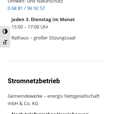
Umwelt- und Naturschutz
0 68 81 / 96 92 57
jeden 3. Dienstag im Monat
15:00 – 17:00 Uhr
Umschalten auf hohe Kontraste
Rathaus – großer Sitzungssaal
Schrift vergrößern
Stromnetzbetrieb
Gemeindewerke – energis Netzgesellschaft
mbH & Co. KG