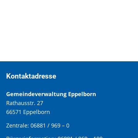
VdK Sozialberatung
Wirtschaftsförderungs- Gesellschaft im Landkreis Neunkirchen mbH
Kostenlose Beratung zu Vorsorgevollmacht, Patientenverfügung und gesetzlicher Betreuung
Kontaktadresse
Gemeindeverwaltung Eppelborn
Rathausstr. 27
66571 Eppelborn
Zentrale: 06881 / 969 – 0