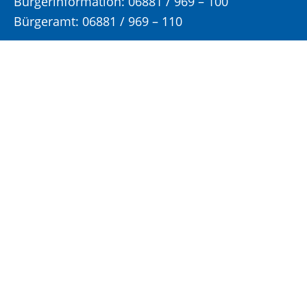
Bürgerinformation:
06881 / 969 – 100
Bürgeramt:
06881 / 969 – 110
Elektronische Rechnungen
an:
rechnungseingang@eppelborn.de
Eingang für elektronisch signierte
Dokumente
Fax:
06881 / 969 – 222
E-Mail:
gemeinde@eppelborn.de
WhatsApp:
06881 / 969 – 158
Öffnungs- und Sprechzeiten:
Bitte vereinbaren Sie einen Termin für Ihren