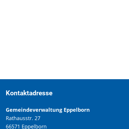
Polizei (Inspektionen)
Feuerwehr Eppelborn
FG 1.03 - Brand und Katastrophenschutz
Themen des Fachgebietes:
Satzungen zum Thema Brandschutz
Kontaktadresse
Gemeindeverwaltung Eppelborn
Rathausstr. 27
66571 Eppelborn