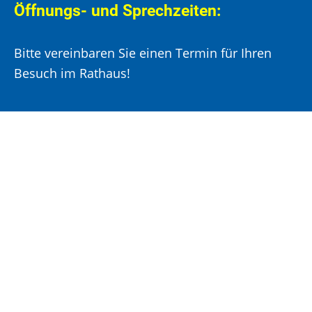
Öffnungs- und Sprechzeiten:
Bitte vereinbaren Sie einen Termin für Ihren
Besuch im Rathaus!
Montag, Mittwoch und Donnerstag:
8:00 –
12:00 Uhr und 14:00 – 15:30 Uhr
Dienstag:
8:00 –
12:00 Uhr und 14:00 – 18:00 Uhr
Freitag:
8:00 –
12:00 Uhr