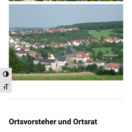
Umschalten auf hohe Kontraste
Schrift vergrößern
Ortsvorsteher und Ortsrat