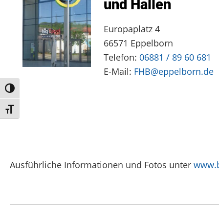
und Hallen
Europaplatz 4
66571 Eppelborn
Telefon:
06881 / 89 60 681
E-Mail:
FHB@eppelborn.de
Umschalten auf hohe Kontraste
Schrift vergrößern
Ausführliche Informationen und Fotos unter
www.b