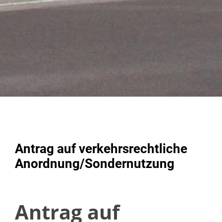
Antrag auf verkehrsrechtliche
Anordnung/Sondernutzung
Antrag auf
Antrag auf
Erteilung einer