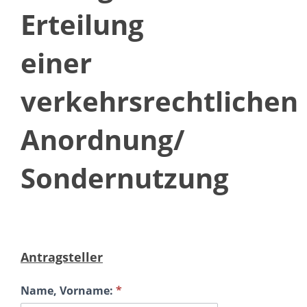
verkehrsrechtlichen
Erteilung
Anordnung/
Sondernutzung
einer
verkehrsrechtlichen
Anordnung/
Sondernutzung
Antragsteller
Name, Vorname:
*