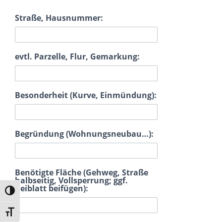
Straße, Hausnummer:
evtl. Parzelle, Flur, Gemarkung:
Besonderheit (Kurve, Einmündung):
Begründung (Wohnungsneubau…):
Benötigte Fläche (Gehweg, Straße
halbseitig, Vollsperrung; ggf.
Beiblatt beifügen):
Umschalten auf hohe Kontraste
Schrift vergrößern