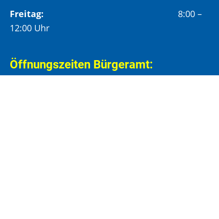
Freitag:
8:00 –
12:00 Uhr
Öffnungszeiten Bürgeramt:
Montag und Donnerstag:
8:00 – 13:00 Uhr und
14:00 – 15:30 Uhr
Dienstag:
8:00 – 13:00 Uhr und
14:00 – 18:00 Uhr
Mittwoch:
8:00 – 13:00 Uhr
Freitag:
8:00 – 12:00 Uhr
Vormittags wird um Terminvereinbarung