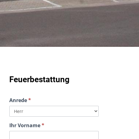
Feuerbestattung
Anrede
*
Eidesstattliche
Erklärung zur
Feuerbestattung
Ihr Vorname
*